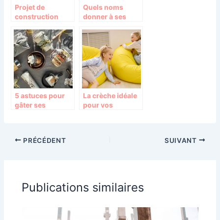
Projet de
Quels noms
construction
donner à ses
animaux de
compagnies
5 astuces pour
La crèche idéale
gâter ses
pour vos
proches sans
bambins
surconsommer
PRÉCÉDENT
SUIVANT
Publications similaires