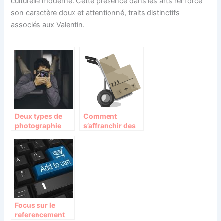
culturelle moderne. Cette présence dans les arts renforce
son caractère doux et attentionné, traits distinctifs
associés aux Valentin.
Deux types de
Comment
photographie
s’affranchir des
professionnelle :
affres du
De mode et d’art
déménagement
sans prise de tête
?
Focus sur le
referencement