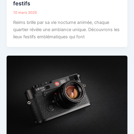
festifs
10 mars 2025
Reims brille par sa vie nocturne animée, chaque
quartier révèle une ambiance unique. Découvrons les
lieux festifs emblématiques qui font