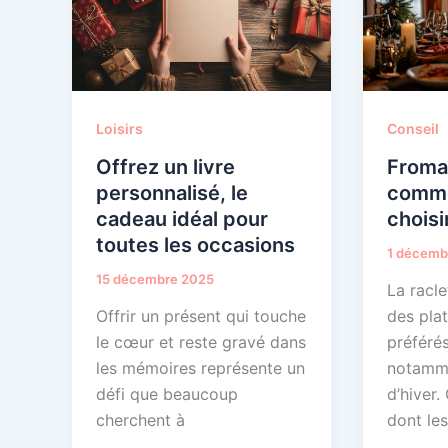
Loisirs
Conseil
Offrez un livre
Fromag
personnalisé, le
comme
cadeau idéal pour
choisi
toutes les occasions
1 décemb
15 décembre 2025
La racle
Offrir un présent qui touche
des pla
le cœur et reste gravé dans
préférés
les mémoires représente un
notamme
défi que beaucoup
d’hiver.
cherchent à
dont les