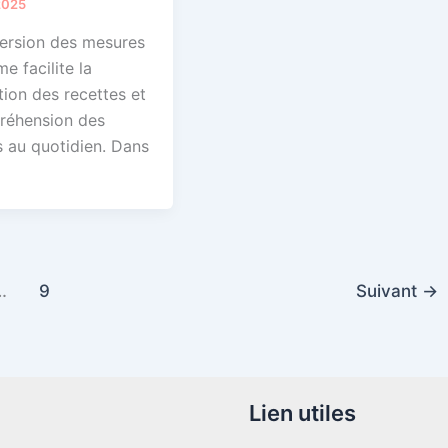
2025
ersion des mesures
e facilite la
ion des recettes et
réhension des
 au quotidien. Dans
…
9
Suivant
→
Lien utiles