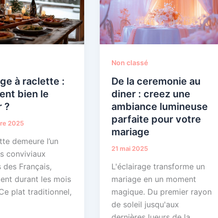
Non classé
e à raclette :
De la ceremonie au
nt bien le
diner : creez une
r ?
ambiance lumineuse
parfaite pour votre
re 2025
mariage
tte demeure l’un
21 mai 2025
ts conviviaux
 des Français,
L'éclairage transforme un
nt durant les mois
mariage en un moment
 Ce plat traditionnel,
magique. Du premier rayon
de soleil jusqu'aux
dernières lueurs de la