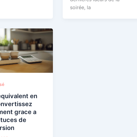
soirée, la
sé
equivalent en
onvertissez
ment grace a
stuces de
rsion