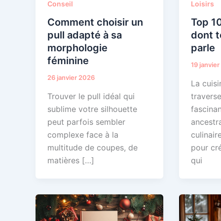
Conseil
Loisirs
Comment choisir un
Top 10
pull adapté à sa
dont t
morphologie
parle
féminine
19 janvie
26 janvier 2026
La cuisi
Trouver le pull idéal qui
travers
sublime votre silhouette
fascinan
peut parfois sembler
ancestra
complexe face à la
culinair
multitude de coupes, de
pour cr
matières […]
qui