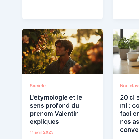
Societe
Non clas
L’etymologie et le
20 cl 
sens profond du
ml : c
prenom Valentin
facile
expliques
nos a
conve
11 avril 2025